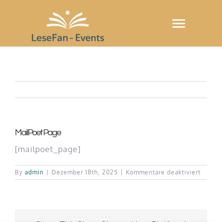
Skip
to
Toggle
content
Naviga
Startseite
Warenkorb
MailPoet Page
[mailpoet_page]
für
By
admin
|
Dezember 18th, 2025
|
Kommentare deaktiviert
MailPo
Page