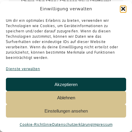
Share This Story, Choose Your Platform!
Einwilligung verwalten
Facebook
X
Reddit
LinkedIn
WhatsApp
Tumblr
Pinterest
Vk
Email
Um dir ein optimales Erlebnis zu bieten, verwenden wir
Technologien wie Cookies, um Geräteinformationen zu
speichern und/oder darauf zuzugreifen. Wenn du diesen
Technologien zustimmst, können wir Daten wie das
About the Author:
admin
Surfverhalten oder eindeutige IDs auf dieser Website
verarbeiten. Wenn du deine Einwillligung nicht erteilst oder
zurückziehst, können bestimmte Merkmale und Funktionen
beeinträchtigt werden.
Dienste verwalten
Akzeptieren
Ablehnen
Einstellungen ansehen
© 2026 LeseFan-Events – Alle Rechte vorbehalten •
Impressum
•
Datenschutzerklärung
•
AGB
Cookie-Richtlinie
Datenschutzerklärung
Impressum