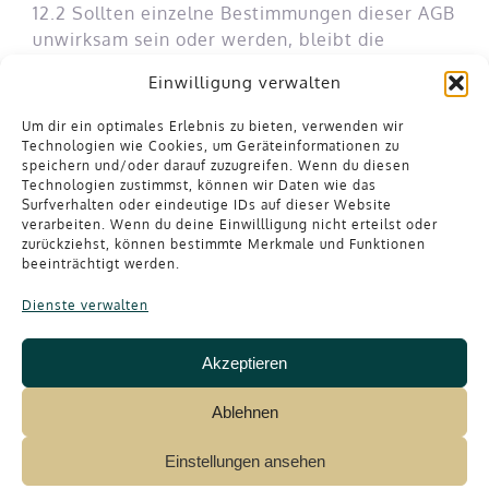
12.2 Sollten einzelne Bestimmungen dieser AGB
unwirksam sein oder werden, bleibt die
Wirksamkeit der übrigen Bestimmungen
Einwilligung verwalten
unberührt.
Um dir ein optimales Erlebnis zu bieten, verwenden wir
12.3 Die EU-Kommission stellt eine Plattform
Technologien wie Cookies, um Geräteinformationen zu
zur Online-Streitbeilegung bereit:
speichern und/oder darauf zuzugreifen. Wenn du diesen
Technologien zustimmst, können wir Daten wie das
https://ec.europa.eu/consumers/odr
Surfverhalten oder eindeutige IDs auf dieser Website
LeseFan – Events ist nicht verpflichtet und
verarbeiten. Wenn du deine Einwillligung nicht erteilst oder
nicht bereit, an einem
zurückziehst, können bestimmte Merkmale und Funktionen
beeinträchtigt werden.
Streitbeilegungsverfahren teilzunehmen.
Dienste verwalten
Letzte Aktualisierung: Januar 2026
Akzeptieren
Ablehnen
Einstellungen ansehen