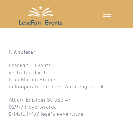
Skip
to
Toggle
content
Naviga
Startseite
1. Anbieter
Warenkorb
LeseFan – Events
vertreten durch
Frau Marlen Steinert
in Kooperation mit der Autorenglück UG
Albert-Einstein-Straße 47
02977 Hoyerswerda
E-Mail: info@lesefan-events.de